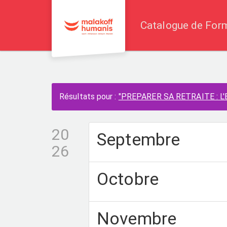
Aller au menu principal
Aller au contenu principal
Personnaliser l'interface
Catalogue de For
Calendrier
Résultats pour :
"PREPARER SA RETRAITE : L'E
20
Septembre
26
Octobre
Novembre